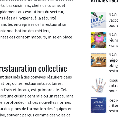
ts. Les cuisiniers, chefs de cuisine, et
apidement aux évolutions du secteur,
NAO 2
iées à l'hygiène, à la sécurité
l’acc
dans les entreprises de la restauration
pourq
essionnalisation des métiers,
NAO 
entes des consommateurs, mise en place
réun
Fran
NAO 
négo
restauration collective
oblig
resta
nt destinés à des convives réguliers dans
Risq
ation, ou les restaurants scolaires,
entre
s frais et locaux, est primordiale. Cela
pour 
soit une cuisine centrale ou un restaurant
Repré
l en profondeur. Et ces nouvelles normes
critè
ur des plans de formation des équipes en
resta
ctive, souvent perçus comme des voies de